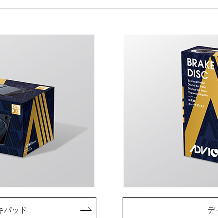
キパッド
デ