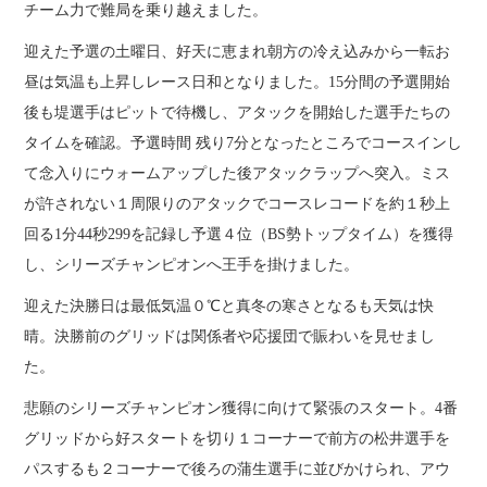
チーム力で難局を乗り越えました。
迎えた予選の土曜日、好天に恵まれ朝方の冷え込みから一転お
昼は気温も上昇しレース日和となりました。15分間の予選開始
後も堤選手はピットで待機し、アタックを開始した選手たちの
タイムを確認。予選時間 残り7分となったところでコースインし
て念入りにウォームアップした後アタックラップへ突入。ミス
が許されない１周限りのアタックでコースレコードを約１秒上
回る1分44秒299を記録し予選４位（BS勢トップタイム）を獲得
し、シリーズチャンピオンへ王手を掛けました。
迎えた決勝日は最低気温０℃と真冬の寒さとなるも天気は快
晴。決勝前のグリッドは関係者や応援団で賑わいを見せまし
た。
悲願のシリーズチャンピオン獲得に向けて緊張のスタート。4番
グリッドから好スタートを切り１コーナーで前方の松井選手を
パスするも２コーナーで後ろの蒲生選手に並びかけられ、アウ