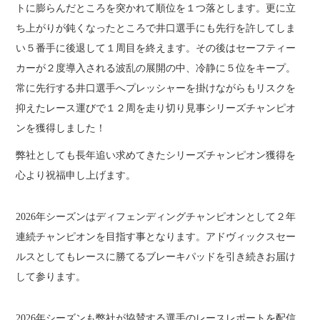
トに膨らんだところを突かれて順位を１つ落とします。更に立
ち上がりが鈍くなったところで井口選手にも先行を許してしま
い５番手に後退して１周目を終えます。その後はセーフティー
カーが２度導入される波乱の展開の中、冷静に５位をキープ。
常に先行する井口選手へプレッシャーを掛けながらもリスクを
抑えたレース運びで１２周を走り切り見事シリーズチャンピオ
ンを獲得しました！
弊社としても長年追い求めてきたシリーズチャンピオン獲得を
心より祝福申し上げます。
2026年シーズンはディフェンディングチャンピオンとして２年
連続チャンピオンを目指す事となります。アドヴィックスセー
ルスとしてもレースに勝てるブレーキパッドを引き続きお届け
して参ります。
2026年シーズンも弊社が協賛する選手のレースレポートを配信