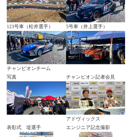
123号車（松井選手）
5号車（井上選手）
チャンピオンチーム
写真
チャンピオン記者会見
アドヴィックス
表彰式 堤選手
エンジニア記念撮影