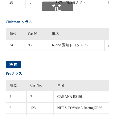
28
5
ﾚｽﾄｱﾊﾟｰﾂBSまんさく
井上
スクロールできます
Clubman クラス
順位
Car No,
車名
選
34
96
K-one 愛知トヨタ GR86
黒岩
決 勝
Proクラス
順位
Car No,
車名
スクロールできます
5
7
CABANA BS 86
6
123
NETZ TOYAMA RacingGR86