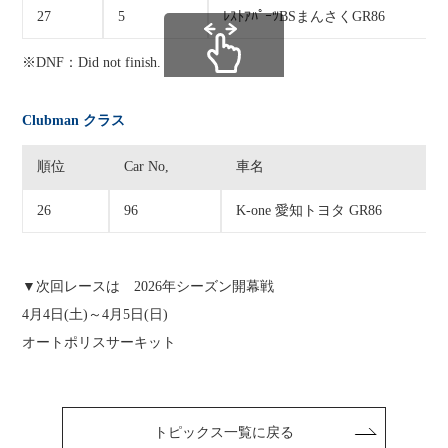
27
5
ﾚｽﾄｱﾊﾟｰﾂBSまんさくGR86
※DNF：Did not finish.
スクロールできます
Clubman クラス
順位
Car No,
車名
26
96
K-one 愛知トヨタ GR86
▼次回レースは 2026年シーズン開幕戦
4月4日(土)～4月5日(日)
オートポリスサーキット
スクロールできます
トピックス一覧に戻る