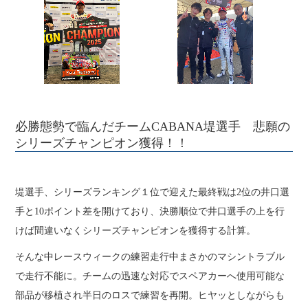
必勝態勢で臨んだチームCABANA堤選手 悲願の
シリーズチャンピオン獲得！！
堤選手、シリーズランキング１位で迎えた最終戦は2位の井口選
手と10ポイント差を開けており、決勝順位で井口選手の上を行
けば間違いなくシリーズチャンピオンを獲得する計算。
そんな中レースウィークの練習走行中まさかのマシントラブル
で走行不能に。チームの迅速な対応でスペアカーへ使用可能な
部品が移植され半日のロスで練習を再開。ヒヤッとしながらも