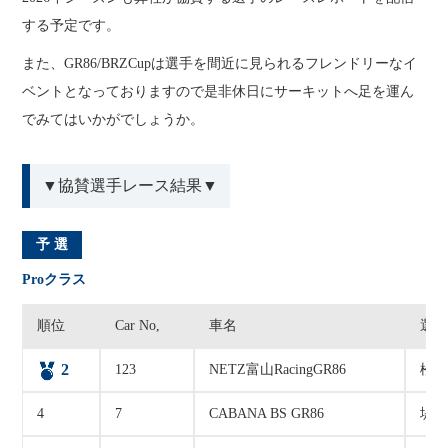
する予定です。
また、GR86/BRZCupは選手を間近に見られるフレンドリーなイ
ベントとなっておりますので是非休日にサーキットへ足を運ん
でみてはいかがでしょうか。
▼協賛選手レース結果▼
予 選
Proクラス
順位
Car No,
車名
選
2
123
NETZ富山RacingGR86
松井
4
7
CABANA BS GR86
堤 