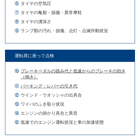
⑥
タイヤの空気圧
⑦
タイヤの亀裂・損傷・異常摩耗
⑧
タイヤの溝深さ
⑨
ランプ類の汚れ・損傷、点灯・
点滅作動状況
運転席に座って点検
⑩
ブレーキペダルの踏み代と
低速からのブレーキの効き
（鳴き）
⑪
パーキング・レバーの引き代
⑫
ウインド・ウオッシャの出具合
⑬
ワイパのふき取り状況
⑭
エンジンの掛かり具合と異音
⑮
低速でのエンジン運転状況と車の
加速状態