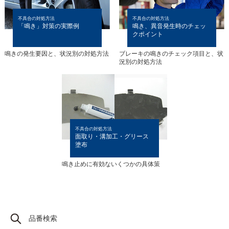
不具合の対処方法
不具合の対処方法
「鳴き」対策の実際例
鳴き、異音発生時の
チェッ
クポイント
鳴きの発生要因と、状況別の対処方法
ブレーキの鳴きのチェック項目と、
状
況別の対処方法
不具合の対処方法
面取り・溝加工・
グリース
塗布
鳴き止めに有効ないくつかの具体策
品番検索