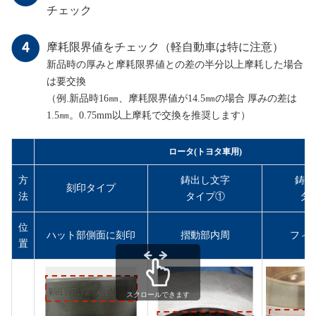
チェック
摩耗限界値をチェック（軽自動車は特に注意）
新品時の厚みと摩耗限界値との差の半分以上摩耗した場合
は要交換
（例.新品時16㎜、摩耗限界値が14.5㎜の場合 厚みの差は
1.5㎜。0.75mm以上摩耗で交換を推奨します）
ロータ(トヨタ車用)
方
鋳出し文字
鋳出
刻印タイプ
法
タイプ①
タ
位
ハット部側面に刻印
摺動部内周
フィ
置
スクロールできます