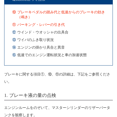
⑩
ブレーキペダルの踏み代と
低速からのブレーキの効き
（鳴き）
⑪
パーキング・レバーの引き代
⑫
ウインド・ウオッシャの出具合
⑬
ワイパのふき取り状況
⑭
エンジンの掛かり具合と異音
⑮
低速でのエンジン運転状況と車の
加速状態
ブレーキに関する項目①、⑩、⑪の詳細は、下記をご参照くださ
い。
1. ブレーキ液の量の点検
エンジンルームをのぞいて、マスターシリンダーのリザーバータ
ンクを観察します。