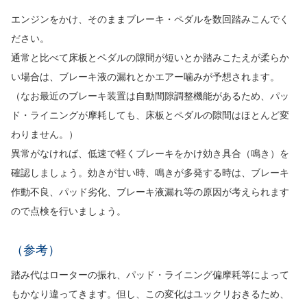
エンジンをかけ、そのままブレーキ・ペダルを数回踏みこんでく
ださい。
通常と比べて床板とペダルの隙間が短いとか踏みこたえが柔らか
い場合は、ブレーキ液の漏れとかエアー噛みが予想されます。
（なお最近のブレーキ装置は自動間隙調整機能があるため、パッ
ド・ライニングが摩耗しても、床板とペダルの隙間はほとんど変
わりません。）
異常がなければ、低速で軽くブレーキをかけ効き具合（鳴き）を
確認しましょう。効きが甘い時、鳴きが多発する時は、ブレーキ
作動不良、パッド劣化、ブレーキ液漏れ等の原因が考えられます
ので点検を行いましょう。
（参考）
踏み代はローターの振れ、パッド・ライニング偏摩耗等によって
もかなり違ってきます。但し、この変化はユックリおきるため、