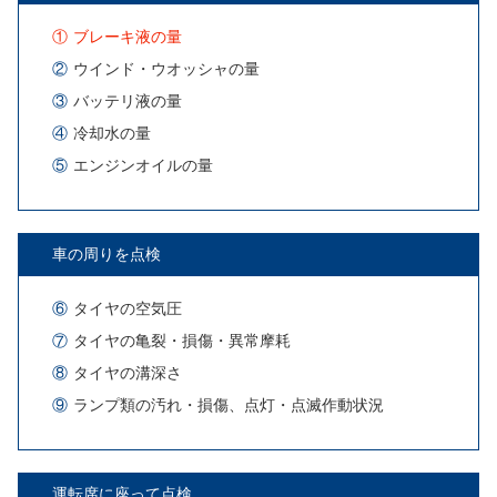
①
ブレーキ液の量
②
ウインド・ウオッシャの量
③
バッテリ液の量
④
冷却水の量
⑤
エンジンオイルの量
車の周りを点検
⑥
タイヤの空気圧
⑦
タイヤの亀裂・損傷・異常摩耗
⑧
タイヤの溝深さ
⑨
ランプ類の汚れ・損傷、点灯・
点滅作動状況
運転席に座って点検