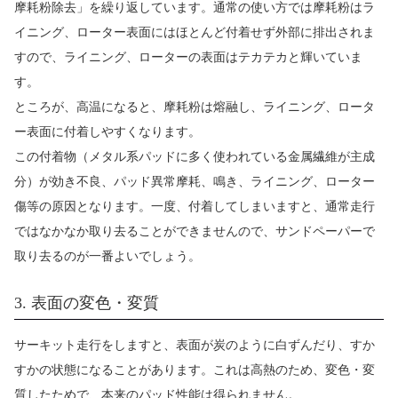
摩耗粉除去」を繰り返しています。通常の使い方では摩耗粉はラ
イニング、ローター表面にはほとんど付着せず外部に排出されま
すので、ライニング、ローターの表面はテカテカと輝いていま
す。
ところが、高温になると、摩耗粉は熔融し、ライニング、ロータ
ー表面に付着しやすくなります。
この付着物（メタル系パッドに多く使われている金属繊維が主成
分）が効き不良、パッド異常摩耗、鳴き、ライニング、ローター
傷等の原因となります。一度、付着してしまいますと、通常走行
ではなかなか取り去ることができませんので、サンドペーパーで
取り去るのが一番よいでしょう。
3. 表面の変色・変質
サーキット走行をしますと、表面が炭のように白ずんだり、すか
すかの状態になることがあります。これは高熱のため、変色・変
質したためで、本来のパッド性能は得られません。