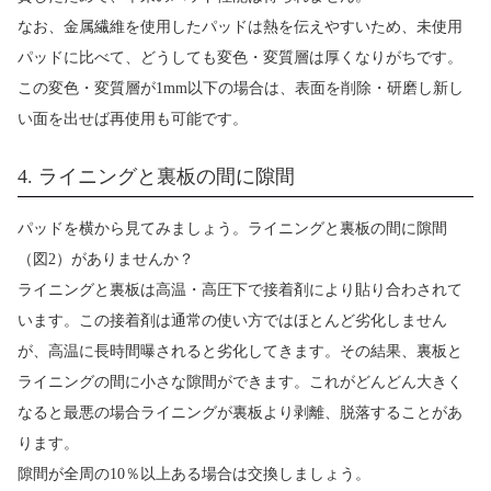
なお、金属繊維を使用したパッドは熱を伝えやすいため、未使用
パッドに比べて、どうしても変色・変質層は厚くなりがちです。
この変色・変質層が1mm以下の場合は、表面を削除・研磨し新し
い面を出せば再使用も可能です。
4. ライニングと裏板の間に隙間
パッドを横から見てみましょう。ライニングと裏板の間に隙間
（図2）がありませんか？
ライニングと裏板は高温・高圧下で接着剤により貼り合わされて
います。この接着剤は通常の使い方ではほとんど劣化しません
が、高温に長時間曝されると劣化してきます。その結果、裏板と
ライニングの間に小さな隙間ができます。これがどんどん大きく
なると最悪の場合ライニングが裏板より剥離、脱落することがあ
ります。
隙間が全周の10％以上ある場合は交換しましょう。