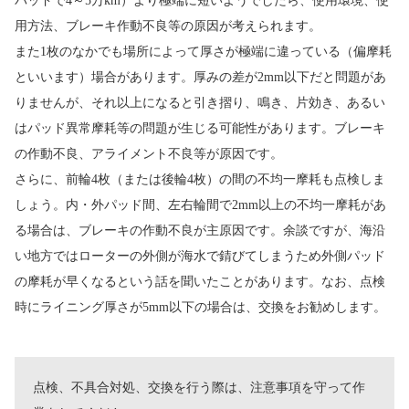
パッドで4～5万km）より極端に短いようでしたら、使用環境、使
用方法、ブレーキ作動不良等の原因が考えられます。
また1枚のなかでも場所によって厚さが極端に違っている（偏摩耗
といいます）場合があります。厚みの差が2mm以下だと問題があ
りませんが、それ以上になると引き摺り、鳴き、片効き、あるい
はパッド異常摩耗等の問題が生じる可能性があります。ブレーキ
の作動不良、アライメント不良等が原因です。
さらに、前輪4枚（または後輪4枚）の間の不均一摩耗も点検しま
しょう。内・外パッド間、左右輪間で2mm以上の不均一摩耗があ
る場合は、ブレーキの作動不良が主原因です。余談ですが、海沿
い地方ではローターの外側が海水で錆びてしまうため外側パッド
の摩耗が早くなるという話を聞いたことがあります。なお、点検
時にライニング厚さが5mm以下の場合は、交換をお勧めします。
点検、不具合対処、交換を行う際は、注意事項を守って作